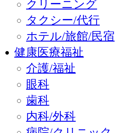
クリーニング
タクシー/代行
ホテル/旅館/民宿
健康医療福祉
介護/福祉
眼科
歯科
内科/外科
病院/クリニック