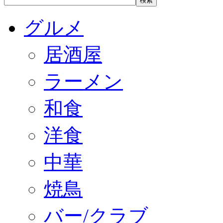
グルメ
居酒屋
ラーメン
和食
洋食
中華
焼鳥
バー/クラブ