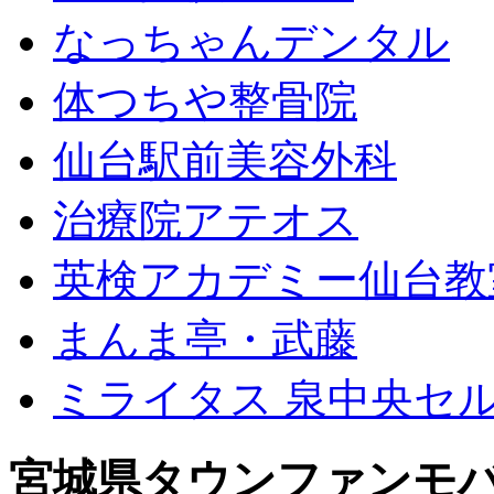
なっちゃんデンタル
体つちや整骨院
仙台駅前美容外科
治療院アテオス
英検アカデミー仙台教
まんま亭・武藤
ミライタス 泉中央セ
宮城県タウンファンモ