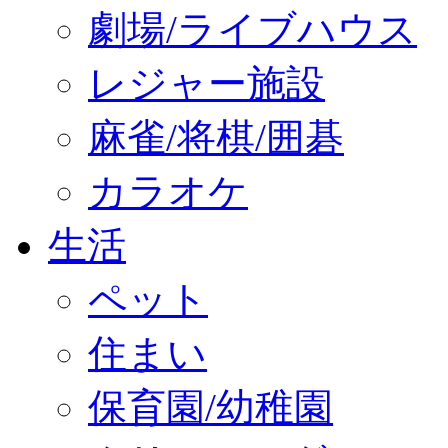
劇場/ライブハウス
レジャー施設
麻雀/将棋/囲碁
カラオケ
生活
ペット
住まい
保育園/幼稚園