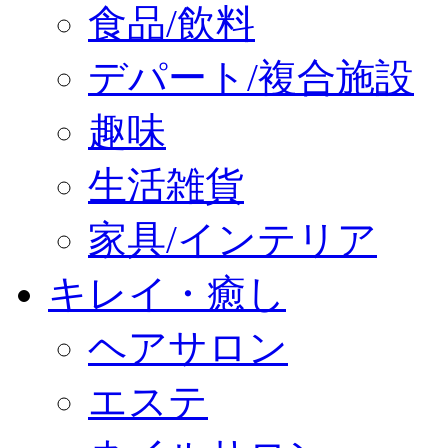
食品/飲料
デパート/複合施設
趣味
生活雑貨
家具/インテリア
キレイ・癒し
ヘアサロン
エステ