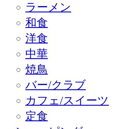
ラーメン
和食
洋食
中華
焼鳥
バー/クラブ
カフェ/スイーツ
定食