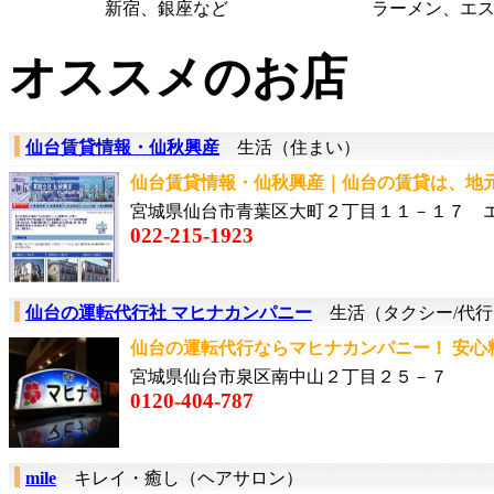
新宿、銀座など
ラーメン、エ
オススメのお店
仙台賃貸情報・仙秋興産
生活（住まい）
仙台賃貸情報・仙秋興産｜仙台の賃貸は、地元
宮城県仙台市青葉区大町２丁目１１－１７ 
022-215-1923
仙台の運転代行社 マヒナカンパニー
生活（タクシー/代行
仙台の運転代行ならマヒナカンパニー！ 安心料
宮城県仙台市泉区南中山２丁目２５－７
0120-404-787
mile
キレイ・癒し（ヘアサロン）