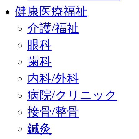
健康医療福祉
介護/福祉
眼科
歯科
内科/外科
病院/クリニック
接骨/整骨
鍼灸