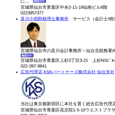
に...
宮城県仙台市青葉区中央2-11-19仙南ビル6階
0223957377
及川小四郎税理士事務所
サービス（会計士/税
宮城県仙台市の及川会計事務所～仙台北税務署向
宮城県仙台市青葉区上杉3丁目3-21 上杉NSﾋﾞﾙ
022-397-9841
広告代理店 KSKパートナーズ株式会社 仙台支社
当社は東京都新宿区に本社を置く総合広告代理店K
宮城県仙台市青葉区花京院1-5-10ウエストプラザ