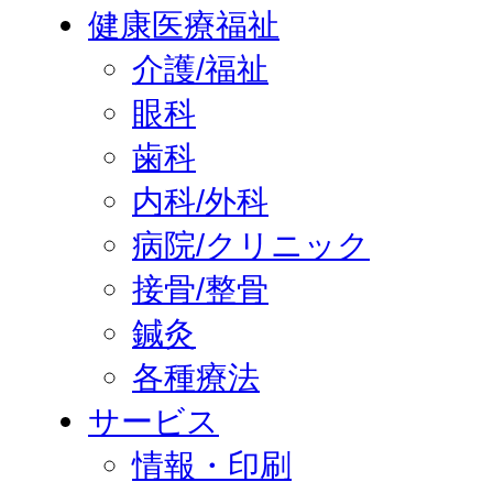
健康医療福祉
介護/福祉
眼科
歯科
内科/外科
病院/クリニック
接骨/整骨
鍼灸
各種療法
サービス
情報・印刷