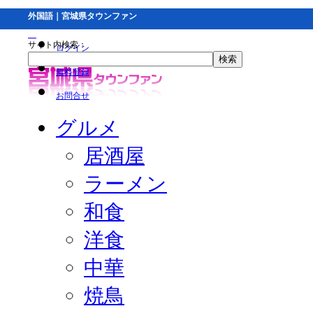
外国語｜宮城県タウンファン
サイト内検索：
ログイン
無料登録
お問合せ
グルメ
居酒屋
ラーメン
和食
洋食
中華
焼鳥