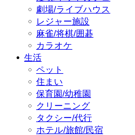
劇場/ライブハウス
レジャー施設
麻雀/将棋/囲碁
カラオケ
生活
ペット
住まい
保育園/幼稚園
クリーニング
タクシー/代行
ホテル/旅館/民宿