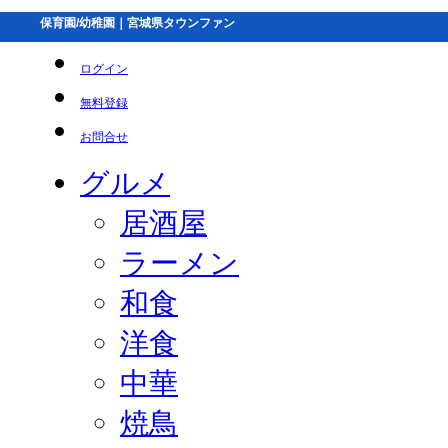
保育園/幼稚園｜宮城県タウンファン
ログイン
無料登録
お問合せ
グルメ
居酒屋
ラーメン
和食
洋食
中華
焼鳥