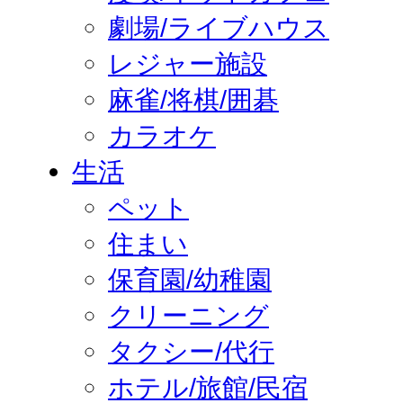
劇場/ライブハウス
レジャー施設
麻雀/将棋/囲碁
カラオケ
生活
ペット
住まい
保育園/幼稚園
クリーニング
タクシー/代行
ホテル/旅館/民宿