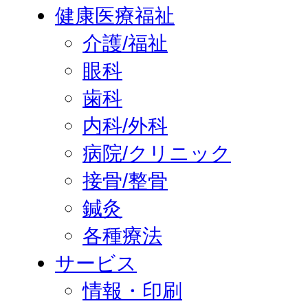
健康医療福祉
介護/福祉
眼科
歯科
内科/外科
病院/クリニック
接骨/整骨
鍼灸
各種療法
サービス
情報・印刷