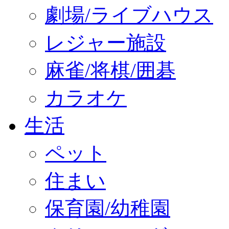
劇場/ライブハウス
レジャー施設
麻雀/将棋/囲碁
カラオケ
生活
ペット
住まい
保育園/幼稚園