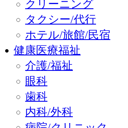
クリーニング
タクシー/代行
ホテル/旅館/民宿
健康医療福祉
介護/福祉
眼科
歯科
内科/外科
病院/クリニック