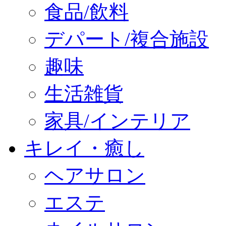
食品/飲料
デパート/複合施設
趣味
生活雑貨
家具/インテリア
キレイ・癒し
ヘアサロン
エステ