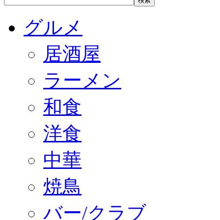
グルメ
居酒屋
ラーメン
和食
洋食
中華
焼鳥
バー/クラブ