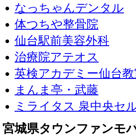
なっちゃんデンタル
体つちや整骨院
仙台駅前美容外科
治療院アテオス
英検アカデミー仙台教
まんま亭・武藤
ミライタス 泉中央セ
宮城県タウンファンモ