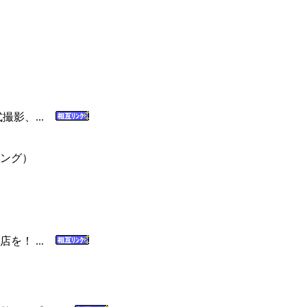
撮影、...
ング）
を！ ...