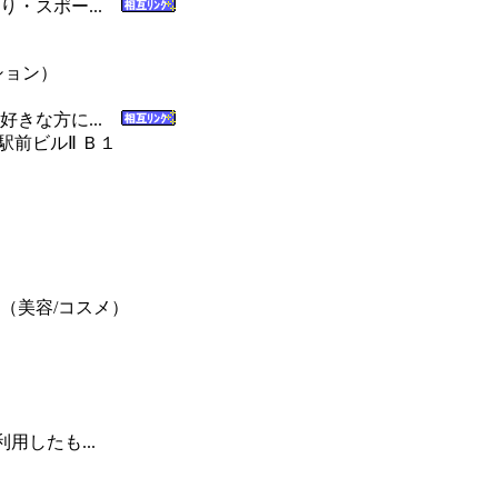
・スポー...
ション）
好きな方に...
駅前ビルⅡ Ｂ１
（美容/コスメ）
したも...