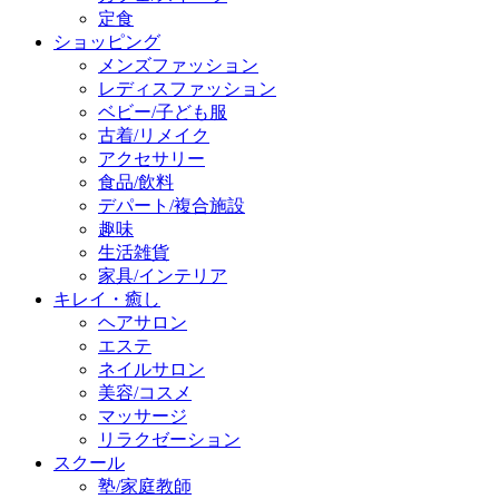
定食
ショッピング
メンズファッション
レディスファッション
ベビー/子ども服
古着/リメイク
アクセサリー
食品/飲料
デパート/複合施設
趣味
生活雑貨
家具/インテリア
キレイ・癒し
ヘアサロン
エステ
ネイルサロン
美容/コスメ
マッサージ
リラクゼーション
スクール
塾/家庭教師