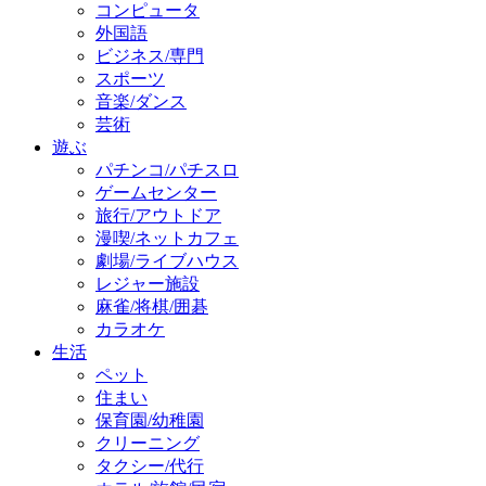
コンピュータ
外国語
ビジネス/専門
スポーツ
音楽/ダンス
芸術
遊ぶ
パチンコ/パチスロ
ゲームセンター
旅行/アウトドア
漫喫/ネットカフェ
劇場/ライブハウス
レジャー施設
麻雀/将棋/囲碁
カラオケ
生活
ペット
住まい
保育園/幼稚園
クリーニング
タクシー/代行