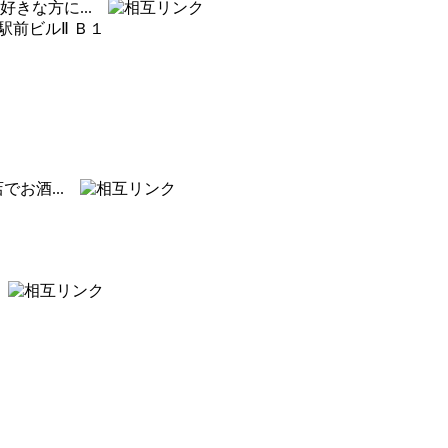
好きな方に...
駅前ビルⅡ Ｂ１
でお酒...
.