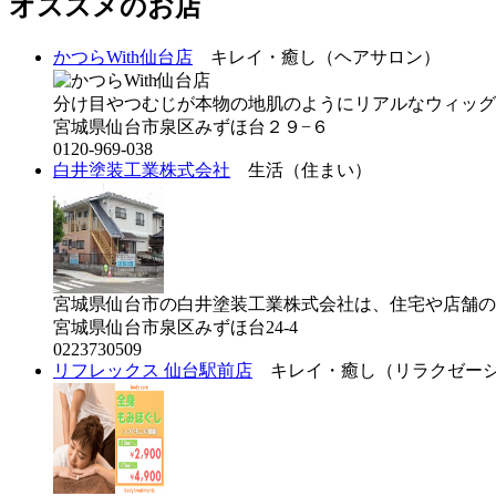
オススメのお店
かつらWith仙台店
キレイ・癒し（ヘアサロン）
分け目やつむじが本物の地肌のようにリアルなウィッグ
宮城県仙台市泉区みずほ台２９−６
0120-969-038
白井塗装工業株式会社
生活（住まい）
宮城県仙台市の白井塗装工業株式会社は、住宅や店舗の外
宮城県仙台市泉区みずほ台24-4
0223730509
リフレックス 仙台駅前店
キレイ・癒し（リラクゼー