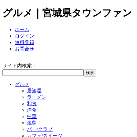
グルメ｜宮城県タウンファン
ホーム
ログイン
無料登録
お問合せ
サイト内検索：
グルメ
居酒屋
ラーメン
和食
洋食
中華
焼鳥
バー/クラブ
カフェ/スイーツ