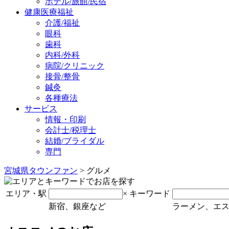
ホテル/旅館/民宿
健康医療福祉
介護/福祉
眼科
歯科
内科/外科
病院/クリニック
接骨/整骨
鍼灸
各種療法
サービス
情報・印刷
会計士/税理士
結婚/ブライダル
専門
宮城県タウンファン
> グルメ
エリア・駅
×
キーワード
新宿、銀座など
ラーメン、エ