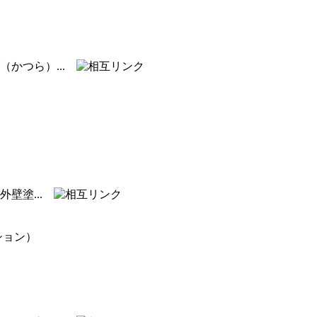
（かつら）...
壁塗...
ション）