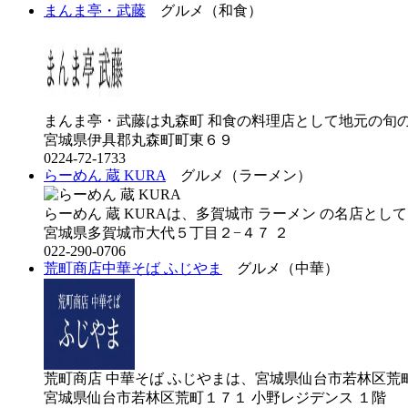
まんま亭・武藤
グルメ（和食）
まんま亭・武藤は丸森町 和食の料理店として地元の旬の食
宮城県伊具郡丸森町町東６９
0224-72-1733
らーめん 蔵 KURA
グルメ（ラーメン）
らーめん 蔵 KURAは、多賀城市 ラーメン の名店として、
宮城県多賀城市大代５丁目２−４７ ２
022-290-0706
荒町商店中華そば ふじやま
グルメ（中華）
荒町商店 中華そば ふじやまは、宮城県仙台市若林区荒町に
宮城県仙台市若林区荒町１７１ 小野レジデンス １階