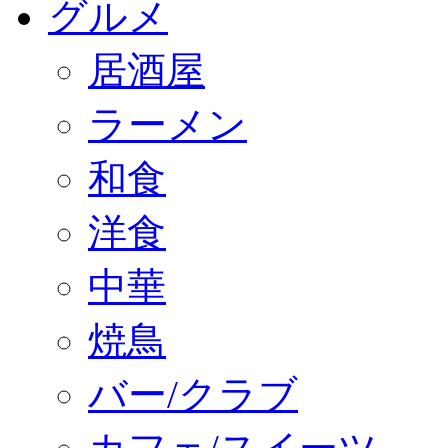
グルメ
居酒屋
ラーメン
和食
洋食
中華
焼鳥
バー/クラブ