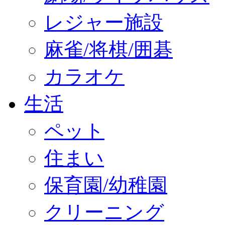
レジャー施設
麻雀/将棋/囲碁
カラオケ
生活
ペット
住まい
保育園/幼稚園
クリーニング