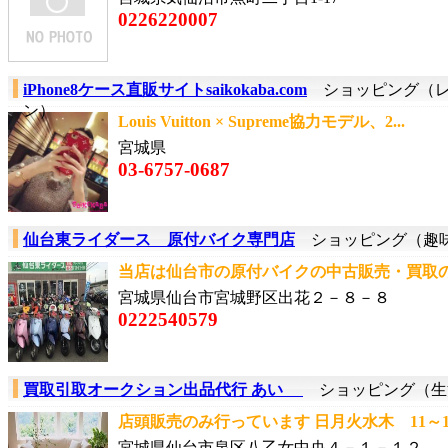
0226220007
iPhone8ケース直販サイトsaikokaba.com
ショッピング（レ
ン）
Louis Vuitton × Supreme協力モデル、2...
宮城県
03-6757-0687
仙台東ライダース 原付バイク専門店
ショッピング（趣
当店は仙台市の原付バイクの中古販売・買取の専
宮城県仙台市宮城野区出花２－８－８
0222540579
買取引取オークション出品代行 あい
ショッピング（生
店頭販売のみ行っています 日月火水木 11～18
宮城県仙台市泉区八乙女中央４－１－１２