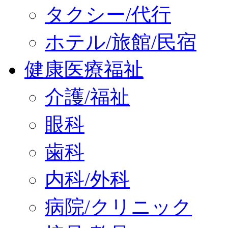
タクシー/代行
ホテル/旅館/民宿
健康医療福祉
介護/福祉
眼科
歯科
内科/外科
病院/クリニック