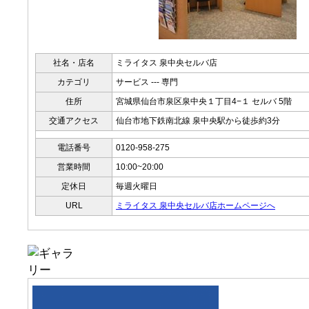
社名・店名
ミライタス 泉中央セルバ店
カテゴリ
サービス --- 専門
住所
宮城県仙台市泉区泉中央１丁目4−１ セルバ 5階
交通アクセス
仙台市地下鉄南北線 泉中央駅から徒歩約3分
電話番号
0120-958-275
営業時間
10:00~20:00
定休日
毎週火曜日
URL
ミライタス 泉中央セルバ店ホームページへ