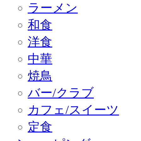
ラーメン
和食
洋食
中華
焼鳥
バー/クラブ
カフェ/スイーツ
定食