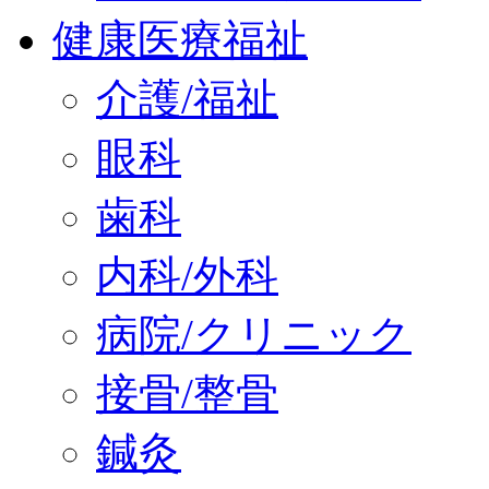
健康医療福祉
介護/福祉
眼科
歯科
内科/外科
病院/クリニック
接骨/整骨
鍼灸