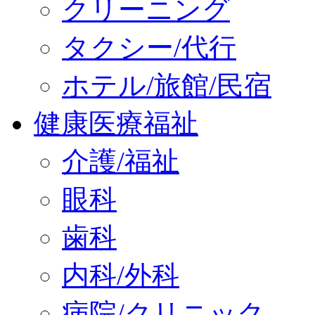
クリーニング
タクシー/代行
ホテル/旅館/民宿
健康医療福祉
介護/福祉
眼科
歯科
内科/外科
病院/クリニック