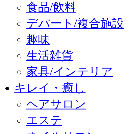
食品/飲料
デパート/複合施設
趣味
生活雑貨
家具/インテリア
キレイ・癒し
ヘアサロン
エステ