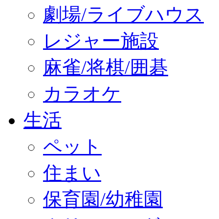
劇場/ライブハウス
レジャー施設
麻雀/将棋/囲碁
カラオケ
生活
ペット
住まい
保育園/幼稚園