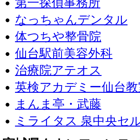
第一探偵事務所
なっちゃんデンタル
体つちや整骨院
仙台駅前美容外科
治療院アテオス
英検アカデミー仙台教
まんま亭・武藤
ミライタス 泉中央セ