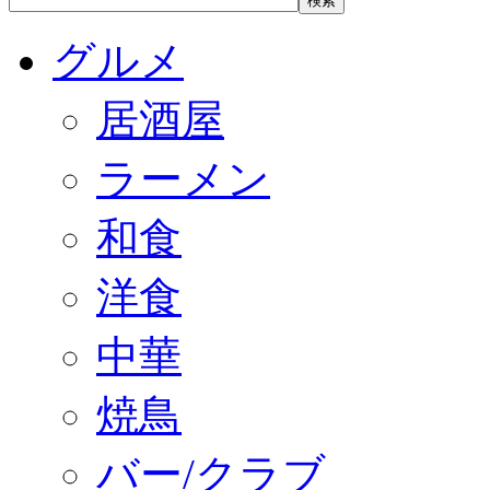
グルメ
居酒屋
ラーメン
和食
洋食
中華
焼鳥
バー/クラブ