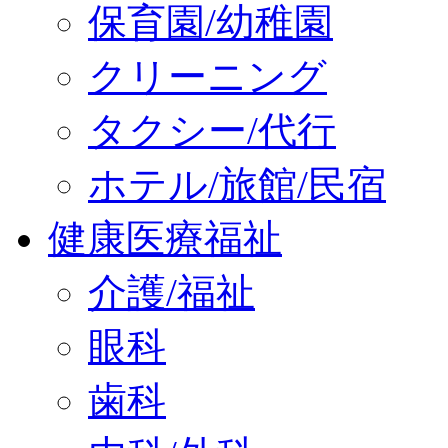
保育園/幼稚園
クリーニング
タクシー/代行
ホテル/旅館/民宿
健康医療福祉
介護/福祉
眼科
歯科