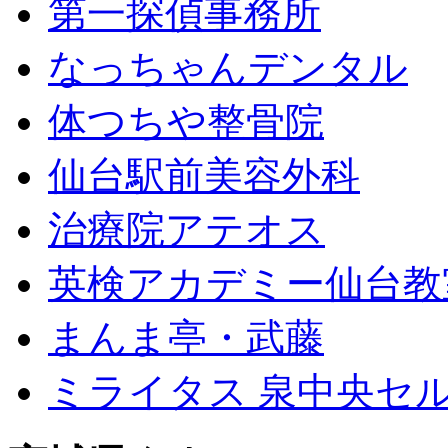
第一探偵事務所
なっちゃんデンタル
体つちや整骨院
仙台駅前美容外科
治療院アテオス
英検アカデミー仙台教
まんま亭・武藤
ミライタス 泉中央セ