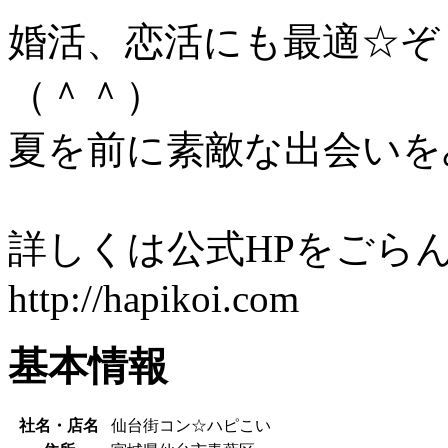
婚活、恋活にも最適☆ぞ
（＾＾）
夏を前に素敵な出会いを
詳しくは公式HPをごら
http://hapikoi.com
基本情報
社名・店名
仙台街コン☆ハピこい