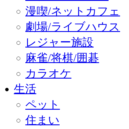
漫喫/ネットカフェ
劇場/ライブハウス
レジャー施設
麻雀/将棋/囲碁
カラオケ
生活
ペット
住まい