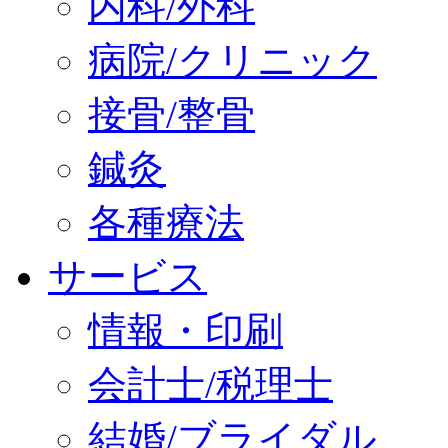
内科/外科
病院/クリニック
接骨/整骨
鍼灸
各種療法
サービス
情報・印刷
会計士/税理士
結婚/ブライダル