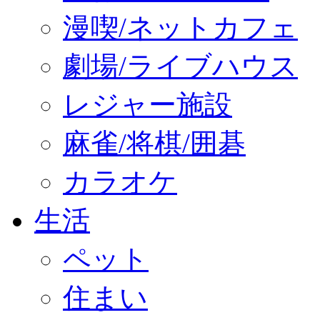
漫喫/ネットカフェ
劇場/ライブハウス
レジャー施設
麻雀/将棋/囲碁
カラオケ
生活
ペット
住まい