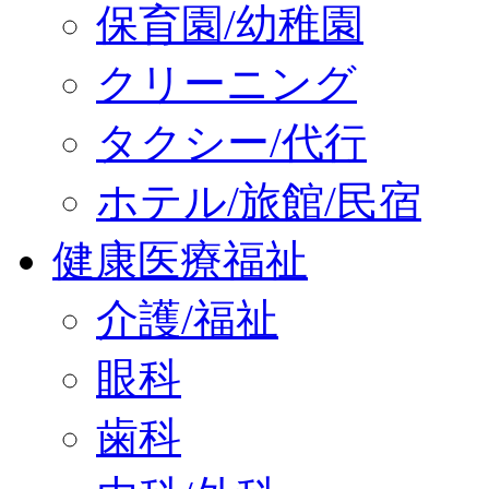
保育園/幼稚園
クリーニング
タクシー/代行
ホテル/旅館/民宿
健康医療福祉
介護/福祉
眼科
歯科