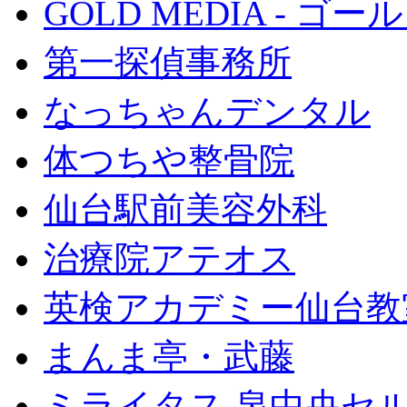
GOLD MEDIA - ゴ
第一探偵事務所
なっちゃんデンタル
体つちや整骨院
仙台駅前美容外科
治療院アテオス
英検アカデミー仙台教
まんま亭・武藤
ミライタス 泉中央セ